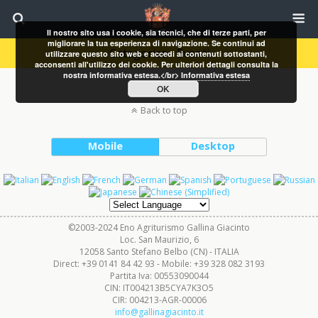
Il nostro sito usa i cookie, sia tecnici, che di terze parti, per
migliorare la tua esperienza di navigazione. Se continui ad
Categories ›
Eventi
utilizzare questo sito web e accedi ai contenuti sottostanti,
acconsenti all'utilizzo dei cookie. Per ulteriori dettagli consulta la
nostra informativa estesa.</br>
Informativa estesa
OK
Back to top
Mobile
Desktop
©2003-2024 Eno Agriturismo Gallina Giacinto
Loc. San Maurizio, 6
12058 Santo Stefano Belbo (CN) - ITALIA
Direct: +39 0141 84 42 93 - Mobile: +39 328 082 3193
Partita Iva: 00553090044
CIN: IT004213B5CYA7K3O5
CIR: 004213-AGR-00006
info@gallinagiacinto.it