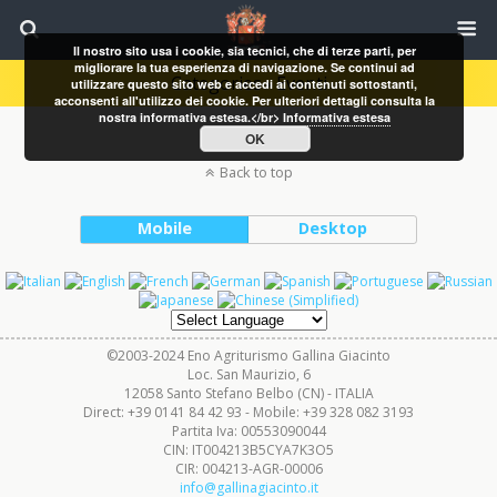
Il nostro sito usa i cookie, sia tecnici, che di terze parti, per
migliorare la tua esperienza di navigazione. Se continui ad
Categories ›
Eventi
utilizzare questo sito web e accedi ai contenuti sottostanti,
acconsenti all'utilizzo dei cookie. Per ulteriori dettagli consulta la
nostra informativa estesa.</br>
Informativa estesa
OK
Back to top
Mobile
Desktop
©2003-2024 Eno Agriturismo Gallina Giacinto
Loc. San Maurizio, 6
12058 Santo Stefano Belbo (CN) - ITALIA
Direct: +39 0141 84 42 93 - Mobile: +39 328 082 3193
Partita Iva: 00553090044
CIN: IT004213B5CYA7K3O5
CIR: 004213-AGR-00006
info@gallinagiacinto.it