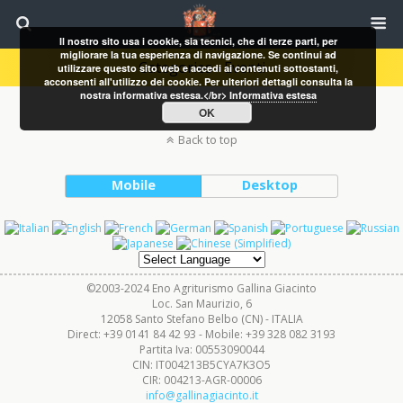
Il nostro sito usa i cookie, sia tecnici, che di terze parti, per
migliorare la tua esperienza di navigazione. Se continui ad
Categories ›
Eventi
utilizzare questo sito web e accedi ai contenuti sottostanti,
acconsenti all'utilizzo dei cookie. Per ulteriori dettagli consulta la
nostra informativa estesa.</br>
Informativa estesa
OK
Back to top
Mobile
Desktop
©2003-2024 Eno Agriturismo Gallina Giacinto
Loc. San Maurizio, 6
12058 Santo Stefano Belbo (CN) - ITALIA
Direct: +39 0141 84 42 93 - Mobile: +39 328 082 3193
Partita Iva: 00553090044
CIN: IT004213B5CYA7K3O5
CIR: 004213-AGR-00006
info@gallinagiacinto.it