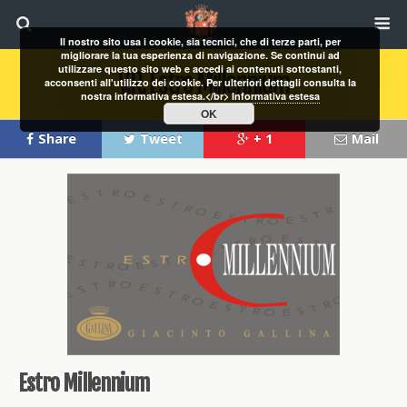
Il nostro sito usa i cookie, sia tecnici, che di terze parti, per
migliorare la tua esperienza di navigazione. Se continui ad
utilizzare questo sito web e accedi ai contenuti sottostanti,
V.R. Estro Millennium
acconsenti all'utilizzo dei cookie. Per ulteriori dettagli consulta la
nostra informativa estesa.</br>
Informativa estesa
OK
Share
Tweet
+ 1
Mail
Estro Millennium