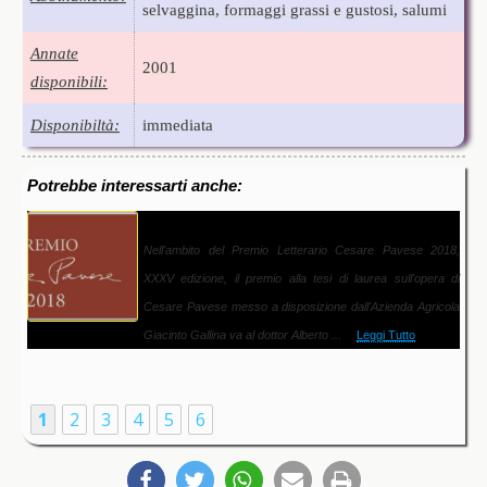
selvaggina, formaggi grassi e gustosi, salumi
Annate
2001
disponibili:
Disponibiltà:
immediata
Potrebbe interessarti anche:
Premio Letterario Cesare Pavese 2018
Nell'ambito del Premio Letterario Cesare Pavese 2018,
XXXV edizione, il premio alla tesi di laurea sull'opera di
Cesare Pavese messo a disposizione dall'Azienda Agricola
Giacinto Gallina va al dottor Alberto ...
Leggi Tutto
1
2
3
4
5
6