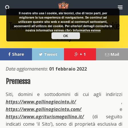
Il nostro sito usa i cookie, sia tecnici, che di terze parti, per
migliorare la tua esperienza di navigazione. Se continui ad
utilizzare questo sito web e accedi ai contenuti sottostanti,
Termini di utilizzo – Privacy Policy – Cookie
acconsenti all'utilizzo dei cookie. Per ulteriori dettagli consulta la
nostra informativa estesa.</br>
Informativa estesa
Policy
OK
Share
Tweet
+ 1
Mail
Data aggiornamento
:
01 febbraio 2022
Premessa
Siti, domini e sottodomini di cui agli indirizzi
https://www.gallinagiacinto.it/
,
https://www.gallinagiacinto.com/
e
https://www.agriturismogallina.it/
(di seguito
indicati come ‘il Sito’), sono di proprietà esclusiva di