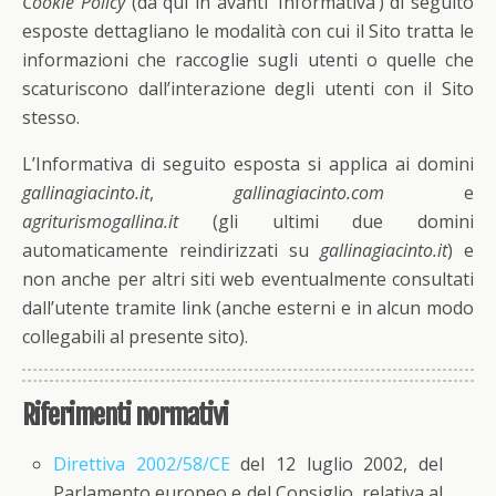
Cookie Policy
(da qui in avanti ‘Informativa’) di seguito
esposte dettagliano le modalità con cui il Sito tratta le
informazioni che raccoglie sugli utenti o quelle che
scaturiscono dall’interazione degli utenti con il Sito
stesso.
L’Informativa di seguito esposta si applica ai domini
gallinagiacinto.it
,
gallinagiacinto.com
e
agriturismogallina.it
(gli ultimi due domini
automaticamente reindirizzati su
gallinagiacinto.it
) e
non anche per altri siti web eventualmente consultati
dall’utente tramite link (anche esterni e in alcun modo
collegabili al presente sito).
Riferimenti normativi
Direttiva 2002/58/CE
del 12 luglio 2002, del
Parlamento europeo e del Consiglio, relativa al