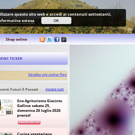
utilizzare questo sito web e accedi ai contenuti sottostanti,
nformativa estesa
OK
Shop online
NEWS TICKER
Vendita vini online Piemonte Langhe Monferrato: nuovo shop e-Comme
venti Futuri E Passati
mostra tutti
Eno Agriturismo Giacinto
Gallina: sabato 25,
domenica 26 luglio 2026
pranzo!
LEGGI TUTTO
Cucina vegetariana