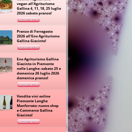
vegan all’Agriturismo
Gallina 4, 11, 18, 25 luglio
2026 sabato pranzo!
LEGGI TUTTO
Pranzo di Ferragosto
2026 all’Eno Agriturismo
Gallina Giacinto!
LEGGI TUTTO
Eno Agriturismo Gallina
Giacinto in Piemonte
nelle Langhe: sabato 25 e
domenica 26 luglio 2026
domenica pranzo!
LEGGI TUTTO
Vendita vini online
Piemonte Langhe
Monferrato: nuovo shop
e-Commerce Gallina
Giacinto!
LEGGI TUTTO