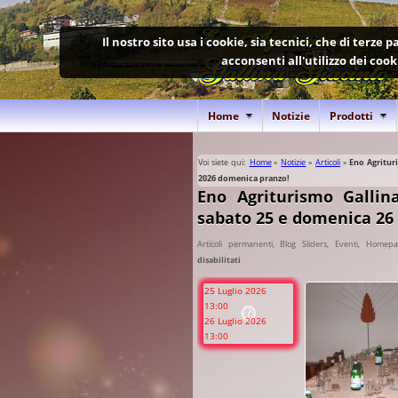
Il nostro sito usa i cookie, sia tecnici, che di terze
acconsenti all'utilizzo dei coo
Home
Notizie
Prodotti
Voi siete qui:
Home
»
Notizie
»
Articoli
»
Eno Agritur
2026 domenica pranzo!
Eno Agriturismo Gallin
sabato 25 e domenica 26 
Articoli permanenti
,
Blog Sliders
,
Eventi
,
Homepag
disabilitati
su
Eno
25 Luglio 2026
Agriturismo
13:00
Gallina
26 Luglio 2026
Giacinto
13:00
in
Piemonte
nelle
Langhe: