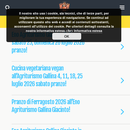
Il nostro sito usa i cookie, sia tecnici, che di terze parti, per
migliorare la tua esperienza di navigazione. Se continui ad
Categories ›
Eventi
utilizzare questo sito web e accedi ai contenuti sottostanti,
acconsenti all'utilizzo dei cookie. Per ulteriori dettagli consulta la
nostra informativa estesa.</br>
Informativa estesa
Eno Agriturismo Giacinto Gallina:
OK
sabato 25, domenica 26 luglio 2026
pranzo!
Cucina vegetariana vegan
all’Agriturismo Gallina 4, 11, 18, 25
luglio 2026 sabato pranzo!
Pranzo di Ferragosto 2026 all’Eno
Agriturismo Gallina Giacinto!