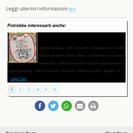
Leggi ulteriori informazioni
qui
.
Potrebbe interessarti anche:
smo Gallina sabato 28 e
Cenone di Capodanno 2025 Agritu
Giacinto!
L'EnoAgriturismo Gallina
Cenone di Capodanno 2025 aspettando 
 in Piemonte, tra Langhe e
Agriturismo Gallina Giacinto di Santo S
la propria partecipazione al
Piemonte, tra Langhe e Monferrato, rinnova la tradizione per dar
azione Astigiani, le ...
nuovo anno: ...
Leggi Tutto
1
2
3
4
5
6