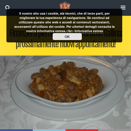
Il nostro sito usa i cookie, sia tecnici, che di terze parti, per
migliorare la tua esperienza di navigazione. Se continui ad
utilizzare questo sito web e accedi ai contenuti sottostanti,
acconsenti all'utilizzo dei cookie. Per ulteriori dettagli consulta la
Finanziera piemontese Agriturismo Gallina:
nostra informativa estesa.</br>
Informativa estesa
OK
prossimamente nuovi appuntamenti!