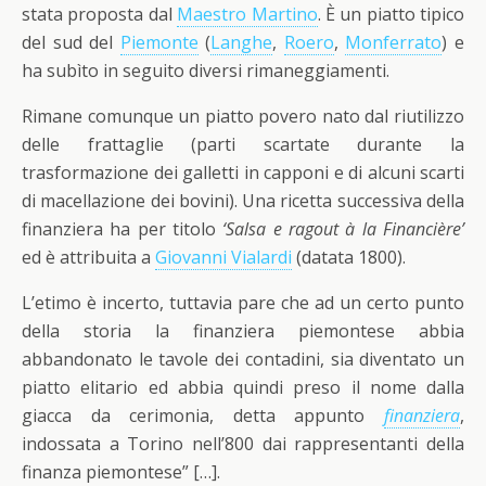
stata proposta dal
Maestro Martino
. È un piatto tipico
del sud del
Piemonte
(
Langhe
,
Roero
,
Monferrato
) e
ha subìto in seguito diversi rimaneggiamenti.
Rimane comunque un piatto povero nato dal riutilizzo
delle frattaglie (parti scartate durante la
trasformazione dei galletti in capponi e di alcuni scarti
di macellazione dei bovini). Una ricetta successiva della
finanziera ha per titolo
‘Salsa e ragout à la Financière’
ed è attribuita a
Giovanni Vialardi
(datata 1800).
L’etimo è incerto, tuttavia pare che ad un certo punto
della storia la finanziera piemontese abbia
abbandonato le tavole dei contadini, sia diventato un
piatto elitario ed abbia quindi preso il nome dalla
giacca da cerimonia, detta appunto
finanziera
,
indossata a Torino nell’800 dai rappresentanti della
finanza piemontese” […].