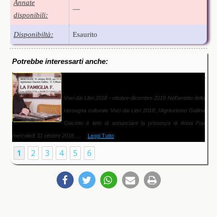
Annate
—
disponibili:
Disponibiltà:
Esaurito
Potrebbe interessarti anche:
Voci dai Libri 2018: Anna Foa Agriturismo Gallina 31
ottobre
Voci dai Libri 2018 - ottobre-dicembre 2018 Nell'ambito della
rassegna culturale 'Voci dai Libri 2018', l'Agriturismo Gallina
Giacinto è lieto di annunciare la presenza di Anna Foa
mercoledì 31 ottobre 2018, ...
Leggi Tutto
1
2
3
4
5
6