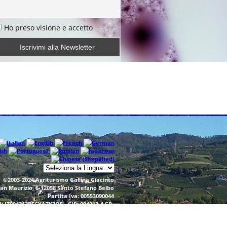
Ho preso visione e accetto
©2003-2024 Agriturismo Gallina Giacinto
San Maurizio, 6-12058 Santo Stefano Belbo
Partita Iva: 00553090044
N: IT004213B5CYA7K3O5 - CIR: 004213-AGR-
00006
ermini di utilizzo - Privacy & Cookie Policy