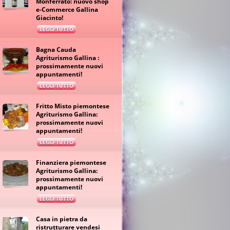
Monferrato: nuovo shop
e-Commerce Gallina
Giacinto!
LEGGI TUTTO
Bagna Cauda
Agriturismo Gallina :
prossimamente nuovi
appuntamenti!
LEGGI TUTTO
Fritto Misto piemontese
Agriturismo Gallina:
prossimamente nuovi
appuntamenti!
LEGGI TUTTO
Finanziera piemontese
Agriturismo Gallina:
prossimamente nuovi
appuntamenti!
LEGGI TUTTO
Casa in pietra da
ristrutturare vendesi