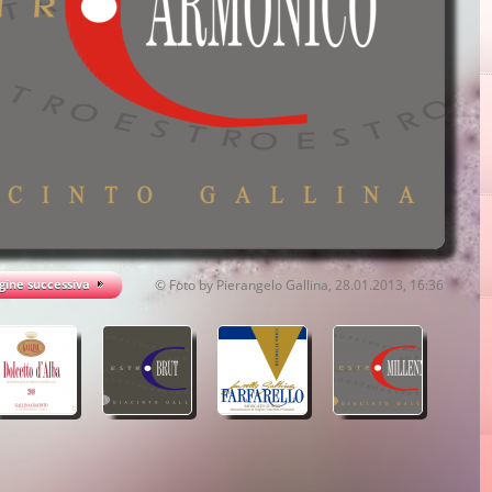
ine successiva
© Foto by Pierangelo Gallina, 28.01.2013, 16:36