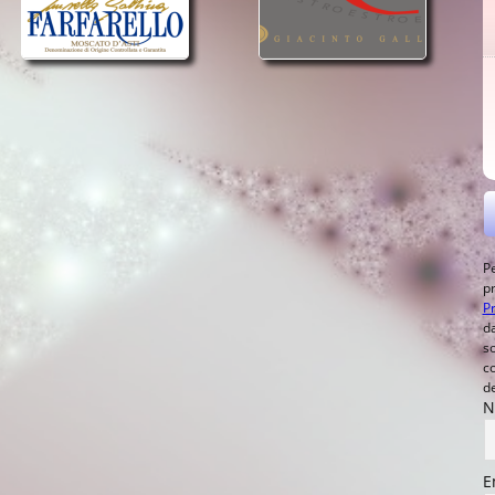
Pe
p
Pr
d
s
c
de
N
E