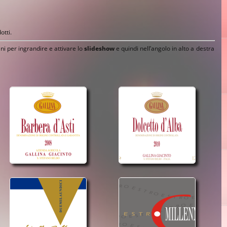
otti.
ni per ingrandire e attivare lo
slideshow
e quindi nell’angolo in alto a destra