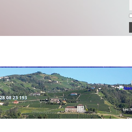
28 08 23 193
Loc. 
CI
T