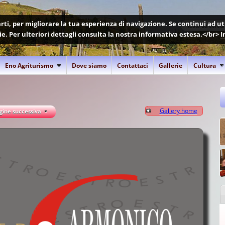
 parti, per migliorare la tua esperienza di navigazione. Se continui ad 
kie. Per ulteriori dettagli consulta la nostra informativa estesa.</br>
I
Eno Agriturismo
Dove siamo
Contattaci
Gallerie
Cultura
Gallery home
ine successiva