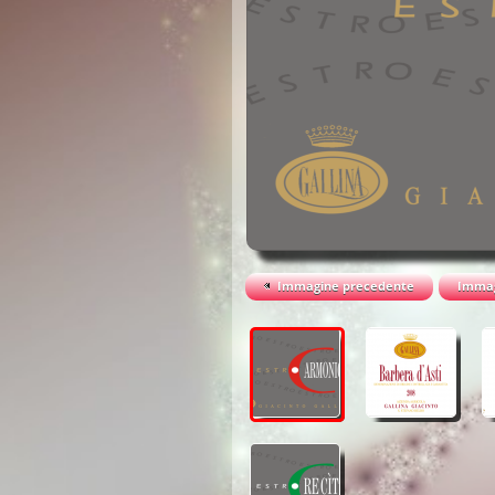
Immagine precedente
Immag