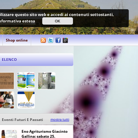
utilizzare questo sito web e accedi ai contenuti sottostanti,
nformativa estesa
OK
Shop online
ELENCO
Eventi Futuri E Passati
mostra tutti
Eno Agriturismo Giacinto
Gallina: sabato 25,