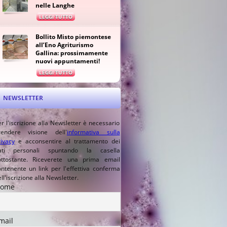
nelle Langhe
LEGGI TUTTO
Bollito Misto piemontese
all’Eno Agriturismo
Gallina: prossimamente
nuovi appuntamenti!
LEGGI TUTTO
NEWSLETTER
r l'iscrizione alla Newsletter è necessario
rendere visione dell'
informativa sulla
ivacy
e acconsentire al trattamento dei
ati personali spuntando la casella
ottostante. Riceverete una prima email
ontenente un link per l'effettiva conferma
ll'iscrizione alla Newsletter.
ome
mail